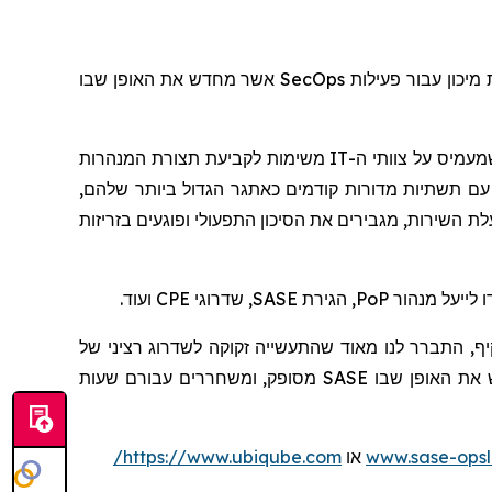
אשר מחדש את האופן שבו
SecOps
, יכון עבור פעילות
משימות לקביעת תצורת המנהרות
IT
מעמיס על צוותי ה
, 48% עם תשתיות מדורות קודמים כאתגר הגדול ביותר שלהם
לת השירות, מגבירים את הסיכון התפעולי ופוגעים בזריזות
ועוד.
CPE
, שדרוגי
SASE
, הגירת
PoP
 לייעל מנהור
"הצמיחה העצומה באימוץ שירותי SASE עשייה זקוקה לשדרוג רציני של
, אנו מגדירים מחדש את האופן שבו SASE מסופק, ומשחררים עבורם שעות
https://www.ubiqube.com/
או
www.sase-ops