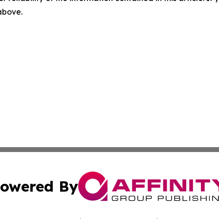
 above.
owered By