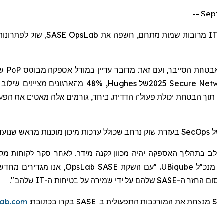
שוק לפתרונות מ
SASE OpsLab
מרובות שמות מתחם, חשפה את
I
ש-
PoP
מבוסס
בטחת הסייבר, ועם זאת מדובר עדיין במודל אספקה
מהארגונים מציינים שילוב ,
Hughes
של
2025 Secure Net
ובים תוך הבטחת יכולת פעולה הדדית. ביחד, גורמים אלה מאטים את הפע
בעזרת שוק נרחב שכולל ערכות מיכון מוכנות מראש שנועדו
SecOps
ל
ליך האספקה יהיה מכוון לקנה מידה. לאחר סקר לקוחות מקיף, התברר לנו מאוד שהת
OpsLab
. "עם השקת SASE
UBiqube
, נכ"ל
ום
החזר ה-SASE שלהם על ידי שמירה על בטיחות ה-IT שלהם".
lab.com
:
רו בכתובת
בק
SASE
מנצחת את המורכבות התפעולית ב-
S