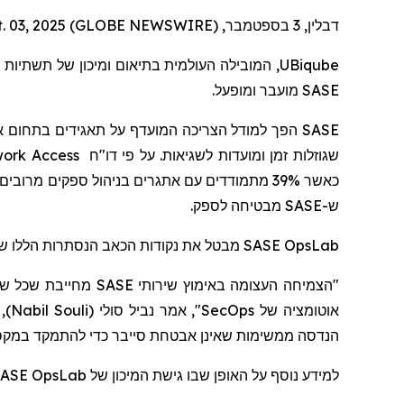
דבלין, 3 בספטמבר, Sept. 03, 2025 (GLOBE NEWSWIRE) --
T
, המובילה העולמית בתיאום ומיכון של תשתיות
UBiqube
מועבר ומופעל.
SASE
הפך למודל הצריכה המועדף על תאגידים בתחום א
SASE
work Access
דו"ח
שגוזלות זמן ומועדות לשגיאות. על פי
כאשר 39% מתמודדים עם אתגרים בניהול ספקים מר
מבטיחה לספק.
SASE
ש-
מבטל את נקודות הכאב הנסתרות הללו ש
SASE OpsLab
מחייבת שכל שלב בתה
מ
)
Nabil Souli
(
סולי
", אמר נביל
SecOps
אוטומציה של
הנדסה ממשימות שאינן אבטחת סייבר כדי להתמקד
במקס
ASE OpsLab
למידע נוסף על האופן שבו גישת המיכון של