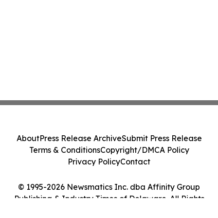
About
Press Release Archive
Submit Press Release
Terms & Conditions
Copyright/DMCA Policy
Privacy Policy
Contact
© 1995-2026 Newsmatics Inc. dba Affinity Group
Publishing & Industry Times of Delaware. All Rights
Reserved.