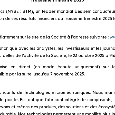
ics (NYSE : STM)
,
un leader mondial des semiconducteurs
on de ses résultats financiers du troisième trimestre 2025 
tement sur le site de la Société à l'adresse suivante :
ww
onique avec les analystes, les investisseurs et les journal
tuelles de l’activité de la Société, le 23 octobre 2025 à 9h
smise en direct (en mode écoute uniquement) sur le 
ble par la suite jusqu’au 7 novembre 2025.
ricants de technologies microélectroniques. Nous maîtr
e pointe. En tant que fabricant intégré de composants, n
evons et créons des produits, des solutions et des écosyst
durable. Nos technologies permettent une mobilité plus int