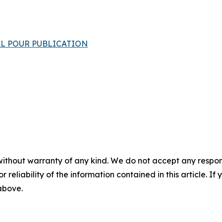
INAL POUR PUBLICATION
without warranty of any kind. We do not accept any responsib
r reliability of the information contained in this article. I
 above.