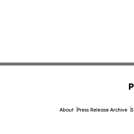
P
About
Press Release Archive
S
© 1995-2026 Newsmatics In