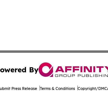
owered By
ubmit Press Release
Terms & Conditions
Copyright/DMCA
c. dba Affinity Group Publishing & Industry Times of Dela