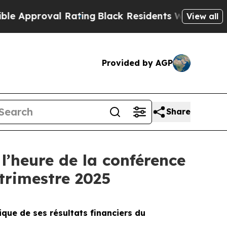
pproval Rating
Black Residents Warned of Abusive
View all
Provided by AGP
Share
l’heure de la conférence
 trimestre 2025
que de ses résultats financiers du