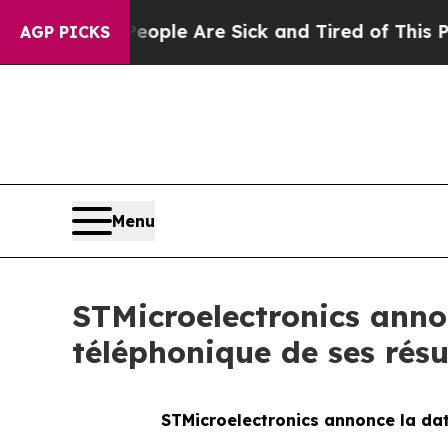
 Win: “People Are Sick and Tired of This Politics
AGP PICKS
Menu
STMicroelectronics annon
téléphonique de ses résu
STMicroelectronics annonce la dat