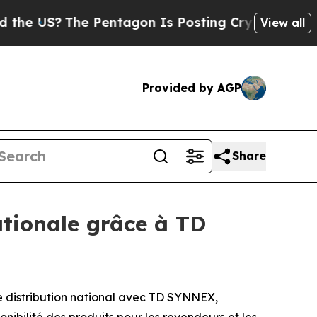
S?
The Pentagon Is Posting Cryptic Biblical Mes
View all
Provided by AGP
Share
ationale grâce à TD
distribution national avec TD SYNNEX,
onibilité des produits pour les revendeurs et les