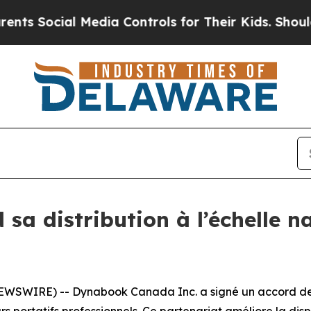
ocial Media Controls for Their Kids. Should the U
a distribution à l’échelle n
WSWIRE) -- Dynabook Canada Inc. a signé un accord de 
s portatifs professionnels. Ce partenariat améliore la disp