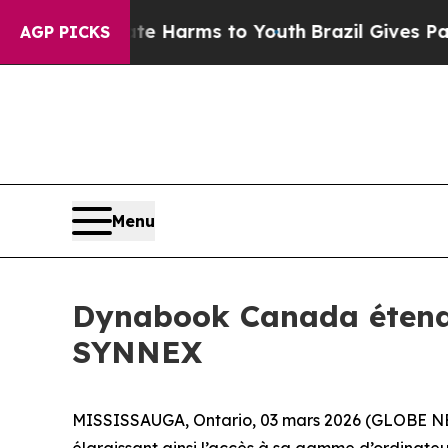
d to Abate Harms to Youth
Brazil Gives Parents S
AGP PICKS
Menu
Dynabook Canada étend s
SYNNEX
MISSISSAUGA, Ontario, 03 mars 2026 (GLOBE NE
élargissant ainsi l’accès à sa gamme d’ordinateur